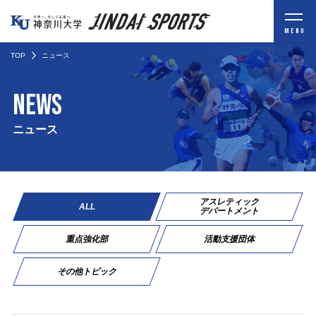
MENU
TOP
ニュース
NEWS
ニュース
アスレティック
ALL
デパートメント
重点強化部
活動支援団体
その他トピック