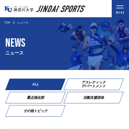
MENU
TOP
ニュース
NEWS
ニュース
アスレティック
ALL
デパートメント
重点強化部
活動支援団体
その他トピック