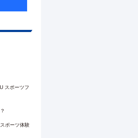
」
U スポーツフ
？
スポーツ体験