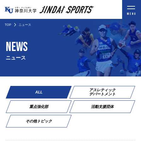
MENU
TOP
ニュース
NEWS
ニュース
アスレティック
ALL
デパートメント
重点強化部
活動支援団体
その他トピック