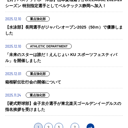
シーズン 特別指定選手としてベルテックス静岡へ加入！
2025.12.10
重点強化部
【水泳部】長岡選手がジャパンオープン2025（50ｍ）で優勝しま
した
2025.12.10
ATHLETIC DEPARTMENT
「未来のスターは誰だ！えんじょい KU スポーツフェスティバ
ル」を開催しました
2025.12.01
重点強化部
箱根駅伝壮行会の開催について
2025.11.24
重点強化部
【硬式野球部】金子京介選手が東北楽天ゴールデンイーグルスの
指名挨拶を受けました
1
2
3
…
7