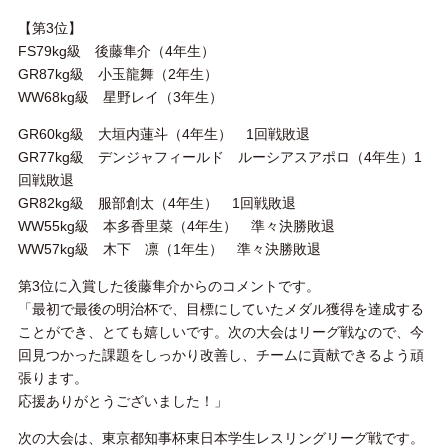
【第3位】
FS79kg級 後藤隼介（4年生）
GR87kg級 小玉龍舞（2年生）
WW68kg級 星野レイ（3年生）
GR60kg級 大垣内蓮斗（4年生） 1回戦敗退
GR77kg級 デンジャフィールド ルーシアスアポロ（4年生）1
回戦敗退
GR82kg級 服部創太（4年生） 1回戦敗退
WW55kg級 本多香里菜（4年生） 準々決勝敗退
WW57kg級 木下 凛（1年生） 準々決勝敗退
第3位に入賞した後藤隼介からのコメントです。
「最初で最後の明治杯で、目標にしていたメダル獲得を達成する
ことができ、とても嬉しいです。次の大会はリーグ戦なので、今
回見つかった課題をしっかり改善し、チームに貢献できるよう頑
張ります。
応援ありがとうございました！」
次の大会は、東京都知事杯東日本学生レスリングリーグ戦です。