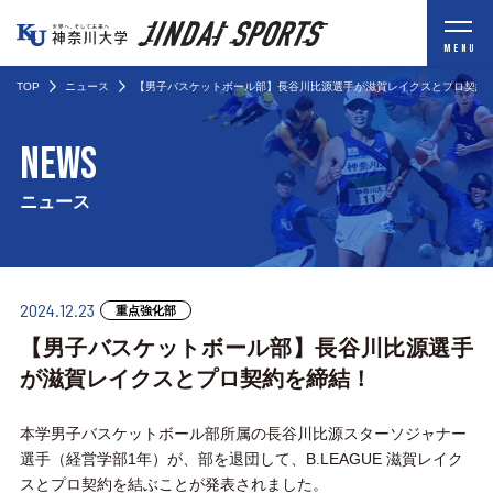
MENU
TOP
ニュース
【男子バスケットボール部】長谷川比源選手が滋賀レイクスとプロ契約
NEWS
ニュース
2024.12.23
重点強化部
【男子バスケットボール部】長谷川比源選手
が滋賀レイクスとプロ契約を締結！
本学男子バスケットボール部所属の長谷川比源スターソジャナー
選手（経営学部1年）が、部を退団して、B.LEAGUE 滋賀レイク
スとプロ契約を結ぶことが発表されました。