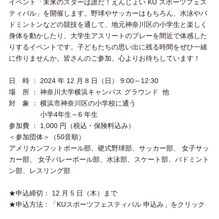
イベント「未来のスターは誰だ！えんじょい KU スポーツフェス
ティバル」を開催します。野球やサッカーはもちろん、水泳やバ
ドミントンなどの競技を通して、地元神奈川区の小学生と楽しく
身体を動かしたり、大学生アスリートのプレーを間近で体感した
りするイベントです。子どもたちの思い出に残る時間をぜひ一緒
に作りませんか。皆さんのご参加、心よりお待ちしています！
日 時 ： 2024 年 12 月 8 日（日） 9:00～12:30
場 所 ： 神奈川大学横浜キャンパス グラウンド 他
対 象 ： 横浜市神奈川区の小学校に通う
小学4年生～6 年生
参加費 ： 1,000 円（税込・保険料込み）
＜参加団体＞（50音順）
アメリカンフットボール部、硬式野球部、サッカー部、 女子サッ
カー部、 女子バレーボール部、水泳部、スケート部、バドミント
ン部、レスリング部
★申込締切： 12 月 5 日（木）まで
★申込方法：「KUスポーツフェスティバル 申込み」をクリック