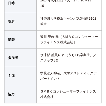
2024年5月22日（火）17：10～19：
日時
10
神奈川大学横浜キャンパス3号館B102
場所
教室
皆川 里歩 氏［ＳМＢＣコンシューマー
講師
ファイナンス株式会社］
水泳部 部員45名（うち1名卒業生）／
参加者
スタッフ3名
学校法人神奈川大学アスレティックデ
主催
パートメント
ＳМＢＣコンシューマーファイナンス
協力
株式会社