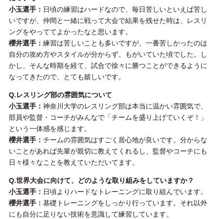
小玉選手：
日頃の練習はハードなので、毎日苦しいといえば苦し
いですが、仲間と一緒に戦って大会で結果を残せた時は、レスリ
ングをやっててよかったなと思います。
櫻井選手：
練習は苦しいことも多いですが、一番苦しかったのは
自分の攻め方やスタイルが分からず、もがいていた頃でした。し
かし、そんな時期を経て、試合で徐々に勝つことができるように
なってきたので、とても嬉しいです。
Q.レスリング部の雰囲気について
小玉選手：
神奈川大学のレスリング部は本当に温かい雰囲気で、
部員や監督・コーチがみんなで「チームを盛り上げていくぞ！」
という一体感を感じます。
櫻井選手：
チームの雰囲気はすごく居心地が良いです。分からな
いことがあれば先輩が親切に教えてくれるし、監督やコーチにも
日々様々なことを教えていただいてます。
Q.世界大会に向けて、どのような取り組みをしていますか？
小玉選手：
日頃よりハードなトレーニングに取り組んでいます。
櫻井選手：
基礎トレーニングをしっかり行っています。それ以外
にも自分に足りない技術を意識して練習しています。