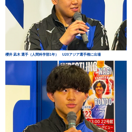
櫻井 凪木 選手（人間科学部1年） U20アジア選手権に出場